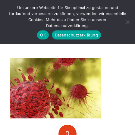
Drakestrasse 29 a · 12205 Berlin-
Um unsere Webseite für Sie optimal zu gestalten und
Lichterfelde |
+49 (0)30 · 833 50 40
fortlaufend verbessern zu können, verwenden wir essentielle
Cookies. Mehr dazu finden Sie in unserer
Datenschutzerklärung.
OK
Datenschutzerklärung
0